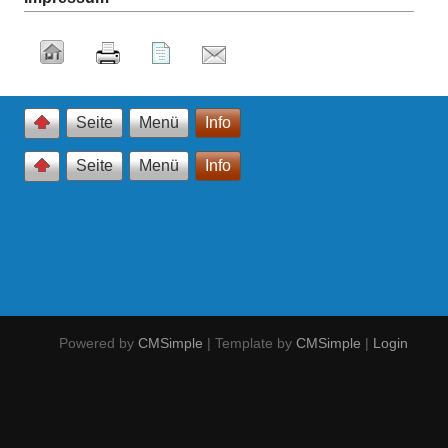
Seite
Menü
Info
Seite
Menü
Info
Powered by
CMSimple
| Template by
CMSimple
|
Login