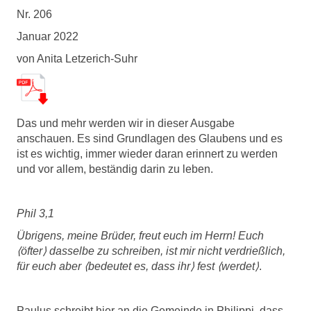
Nr. 206
Januar 2022
von Anita Letzerich-Suhr
Das und mehr werden wir in dieser Ausgabe
anschauen. Es sind Grundlagen des Glaubens und es
ist es wichtig, immer wieder daran erinnert zu werden
und vor allem, beständig darin zu leben.
Phil 3,1
Ü
brigens, meine Br
ü
der, freut euch im Herrn! Euch
⟨
ö
fter
⟩
dasselbe zu schreiben, ist mir nicht verdrie
ß
lich,
f
ü
r euch aber
⟨
bedeutet es, dass ihr
⟩
fest
⟨
werdet
⟩
.
Paulus schreibt hier an die Gemeinde in Philippi, dass