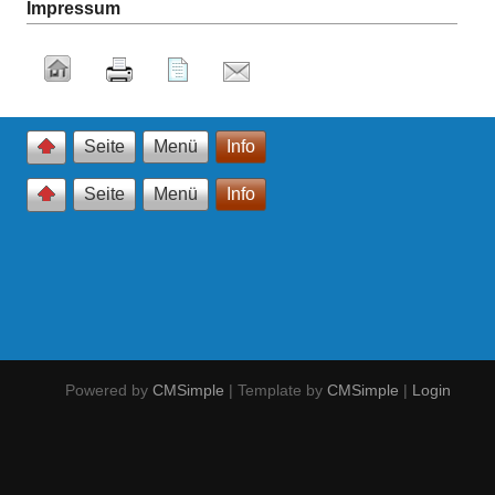
Impressum
Seite
Menü
Info
Seite
Menü
Info
Powered by
CMSimple
| Template by
CMSimple
|
Login