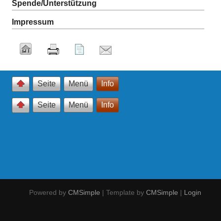
Spende/Unterstützung
Impressum
Seite
Menü
Info
Seite
Menü
Info
Powered by
CMSimple
| Template by
CMSimple
|
Login