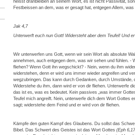
heisst dranbleiben an seinem Wort, es ist nicht Passivität, son
Festbeissen an dem, was er gesagt hat, entgegen Allem, was 
J
ak 4,7
Unterwerft euch nun Gott! Widersteht aber dem Teufel! Und er 
Wir unterwerfen uns Gott, wenn wir sein Wort als absolute W
annehmen, auch entgegen dem, was wir sehen und fühlen. - Wa
fliehen? Wenn Gott ihn wegschickt? - Nein, wenn du ihm wide
widerstehen, denn er wird uns immer wieder angreifen und v
wegzubringen. Das kann durch Gedanken, durch Umstände, d
Widerstehe du ihm, dann wird er von dir fliehen. Unterwerfe di
das ist es, was es bedeutet. Kein passives „was immer Gottes
Teufel mich angreift. Nein, unterwerfe dich dem Wort Gottes 
sagt; widerstehe dem Feind und er wird von dir fliehen.
Kämpfe den guten Kampf des Glaubens. Du sollst das Schwer
Bibel. Das Schwert des Geistes ist das Wort Gottes
(Eph 6,17