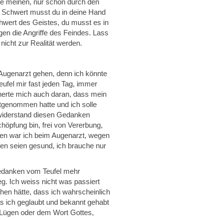
e meinen, nur schon durch den
n Schwert musst du in deine Hand
hwert des Geistes, du musst es in
en die Angriffe des Feindes. Lass
nicht zur Realität werden.
 Augenarzt gehen, denn ich könnte
ufel mir fast jeden Tag, immer
nnerte mich auch daran, dass mein
itgenommen hatte und ich solle
 widerstand diesen Gedanken
öpfung bin, frei von Vererbung,
hen war ich beim Augenarzt, wegen
ugen seien gesund, ich brauche nur
edanken vom Teufel mehr
g. Ich weiss nicht was passiert
n hätte, dass ich wahrscheinlich
s ich geglaubt und bekannt gehabt
n Lügen oder dem Wort Gottes,