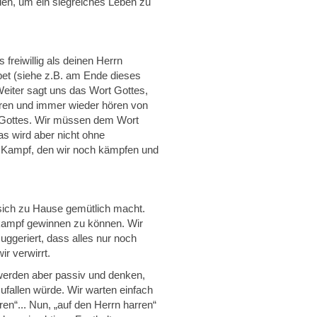
den, um ein siegreiches Leben zu
freiwillig als deinen Herrn
et (siehe z.B. am Ende dieses
Weiter sagt uns das Wort Gottes,
ren und immer wieder hören von
rt Gottes. Wir müssen dem Wort
as wird aber nicht ohne
n Kampf, den wir noch kämpfen und
sich zu Hause gemütlich macht.
ttkampf gewinnen zu können. Wir
uggeriert, dass alles nur noch
ir verwirrt.
 werden aber passiv und denken,
ufallen würde. Wir warten einfach
ren“... Nun, „auf den Herrn harren“