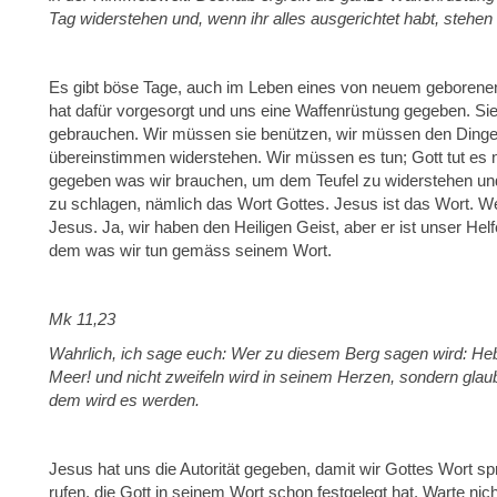
Tag widerstehen und, wenn ihr alles ausgerichtet habt, stehen
Es gibt böse Tage, auch im Leben eines von neuem geborenen g
hat dafür vorgesorgt und uns eine Waffenrüstung gegeben. Sie 
gebrauchen. Wir müssen sie benützen, wir müssen den Dingen,
übereinstimmen widerstehen. Wir müssen es tun; Gott tut es ni
gegeben was wir brauchen, um dem Teufel zu widerstehen und 
zu schlagen, nämlich das Wort Gottes. Jesus ist das Wort. Wen
Jesus. Ja, wir haben den Heiligen Geist, aber er ist unser Helfe
dem was wir tun gemäss seinem Wort.
Mk 11,23
Wahrlich, ich sage euch: Wer zu diesem Berg sagen wird: Heb
Meer! und nicht zweifeln wird in seinem Herzen, sondern glau
dem wird es werden.
Jesus hat uns die Autorität gegeben, damit wir Gottes Wort sp
rufen, die Gott in seinem Wort schon festgelegt hat. Warte nich