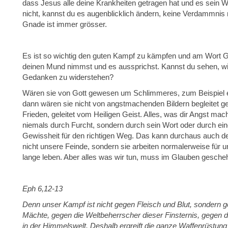
dass Jesus alle deine Krankheiten getragen hat und es sein W
nicht, kannst du es augenblicklich ändern, keine Verdammnis
Gnade ist immer grösser.
Es ist so wichtig den guten Kampf zu kämpfen und am Wort Go
deinen Mund nimmst und es aussprichst. Kannst du sehen, wie 
Gedanken zu widerstehen?
Wären sie von Gott gewesen um Schlimmeres, zum Beispiel ei
dann wären sie nicht von angstmachenden Bildern begleitet 
Frieden, geleitet vom Heiligen Geist. Alles, was dir Angst macht 
niemals durch Furcht, sondern durch sein Wort oder durch ein
Gewissheit für den richtigen Weg. Das kann durchaus auch de
nicht unsere Feinde, sondern sie arbeiten normalerweise für u
lange leben. Aber alles was wir tun, muss im Glauben gesche
Eph 6,12-13
Denn unser Kampf ist nicht gegen Fleisch und Blut, sondern 
Mächte, gegen die Weltbeherrscher dieser Finsternis, gegen d
in der Himmelswelt. Deshalb ergreift die ganze Waffenrüstung