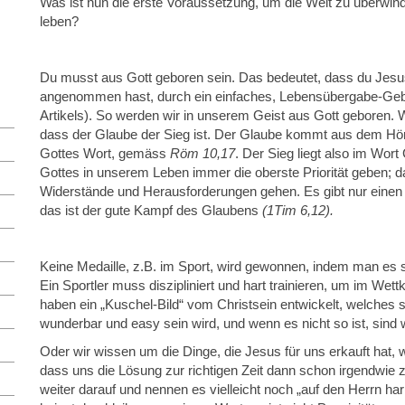
Was ist nun die erste Voraussetzung, um die Welt zu überwin
leben?
Du musst aus Gott geboren sein. Das bedeutet, dass du Jesus 
angenommen hast, durch ein einfaches, Lebensübergabe-Geb
Artikels). So werden wir in unserem Geist aus Gott geboren. 
dass der Glaube der Sieg ist. Der Glaube kommt aus dem Hö
Gottes Wort, gemäss
Röm 10,17
. Der Sieg liegt also im Wo
Gottes in unserem Leben immer die oberste Priorität geben; d
Widerstände und Herausforderungen gehen. Es gibt nur eine
das ist der gute Kampf des Glaubens
(1Tim 6,12).
Keine Medaille, z.B. im Sport, wird gewonnen, indem man es 
Ein Sportler muss diszipliniert und hart trainieren, um im We
haben ein „Kuschel-Bild“ vom Christsein entwickelt, welches s
wunderbar und easy sein wird, und wenn es nicht so ist, sind w
Oder wir wissen um die Dinge, die Jesus für uns erkauft hat,
dass uns die Lösung zur richtigen Zeit dann schon irgendwie z
weiter darauf und nennen es vielleicht noch „auf den Herrn har