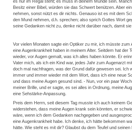
es nur im Regal steht; es muss in deinem Munde sein. Manch
Besitz einer Bibel, würden sie das Schwert benützen. Aber ei
nehmen, sonst nützt es dir nichts. Genauso ist es mit dem Sc
den Mund nehmen, d.h. sprechen; also sprich Gottes Wort geg
seine Gedanken nicht zu, denke nicht darüber nach, damit sie 
Vor vielen Monaten sagte ein Optiker zu mir, ich müsste zum
eine Augenkrankheit haben in meinem Alter. Seitdem hat der Te
wieder, vor Augen gemalt, was ich alles haben könnte. Er eri
Vater mich, als ich ein Kind war, jedes Jahr zum Augenarzt m
doch mal nachfragen, was der Grund dafür gewesen sei. Ich
immer und immer wieder mit dem Wort, dass ich eine neue Sch
und dass meine Augen gesund sind. - Nun, vor ein paar Woc
meiner Brille, und er sagte, es sei alles in Ordnung, meine A
eine Sehstärke-Anpassung.
Preis dem Herrn, seit diesem Tag musste ich auch keinem G
widerstehen, dass meine Augen krank sein könnten, er schwie
wäre, wenn ich dem Gedanken nachgegeben und ausgesproche
eine Augenkrankheit habe. Ich denke, ich hätte bekommen wa
hätte. Wie steht es mit dir? Glaubst du dem Teufel und seine