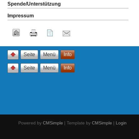
Spende/Unterstützung
Impressum
Seite
Menü
Info
Seite
Menü
Info
Powered by
CMSimple
| Template by
CMSimple
|
Login