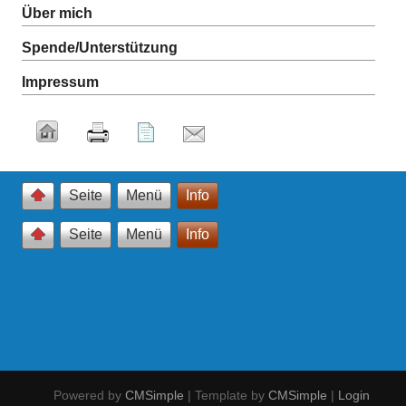
Über mich
Spende/Unterstützung
Impressum
Seite
Menü
Info
Seite
Menü
Info
Powered by
CMSimple
| Template by
CMSimple
|
Login