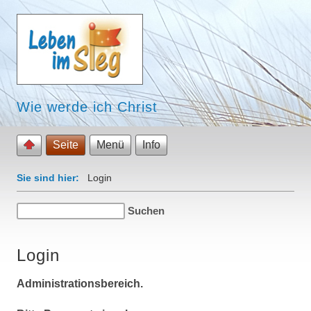
Wie werde ich Christ
Seite
Menü
Info
Sie sind hier:
Login
Login
Administrationsbereich.