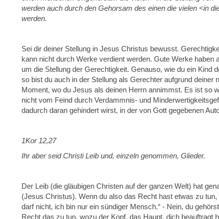
werden auch durch den Gehorsam des einen die vielen <in die
werden.
Sei dir deiner Stellung in Jesus Christus bewusst. Gerechtigk
kann nicht durch Werke verdient werden. Gute Werke haben au
um die Stellung der Gerechtigkeit. Genauso, wie du ein Kind de
so bist du auch in der Stellung als Gerechter aufgrund deiner
Moment, wo du Jesus als deinen Herrn annimmst. Es ist so wi
nicht vom Feind durch Verdammnis- und Minderwertigkeitsgef
dadurch daran gehindert wirst, in der von Gott gegebenen Autor
1Kor 12,27
Ihr aber seid Christi Leib und, einzeln genommen, Glieder.
Der Leib (die gläubigen Christen auf der ganzen Welt) hat gena
(Jesus Christus). Wenn du also das Recht hast etwas zu tun, 
darf nicht, ich bin nur ein sündiger Mensch.“ - Nein, du gehö
Recht das zu tun, wozu der Kopf, das Haupt, dich beauftragt h