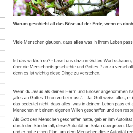
Warum geschieht all das Böse auf der Erde, wenn es doch 
Viele Menschen glauben, dass
alles
was in ihrem Leben passier
Ist das wirklich so? - Lasst uns dazu in Gottes Wort schauen
über die Menschheitsgeschichte und Gottes Plan zu verschaffen
denn es ist wichtig diese Dinge zu verstehen.
Wenn du Jesus als deinen Herrn und Erlöser angenommen has
‚alles an Gottes Thron vorbei muss’. - Ja, Gott weiss alles, er 
das bedeutet nicht, dass alles, was in deinem Leben passiert a
Menschen mit einem eigenen Willen geschaffen und den respek
Als Gott den Menschen geschaffen hatte, gab er ihm Autorität 
durch den Sündenfall, diese Autorität an Satan übergeben. Da
und er hatte einen Plan, um dem Menschen diese Autorität r