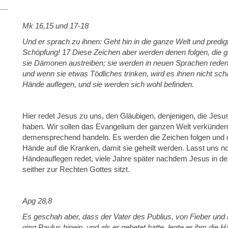
Mk 16,15 und 17-18
Und er sprach zu ihnen: Geht hin in die ganze Welt und predi
Schöpfung! 17 Diese Zeichen aber werden denen folgen, die
sie Dämonen austreiben; sie werden in neuen Sprachen rede
und wenn sie etwas Tödliches trinken, wird es ihnen nicht s
Hände auflegen, und sie werden sich wohl befinden.
Hier redet Jesus zu uns, den Gläubigen, denjenigen, die Jes
haben. Wir sollen das Evangelium der ganzen Welt verkünden
demensprechend handeln. Es werden die Zeichen folgen und d
Hände auf die Kranken, damit sie geheilt werden. Lasst uns n
Händeauflegen redet, viele Jahre später nachdem Jesus in de
seither zur Rechten Gottes sitzt.
Apg 28,8
Es geschah aber, dass der Vater des Publius, von Fieber und 
ging Paulus hinein, und als er gebetet hatte, legte er ihm die H