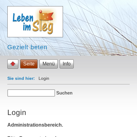
Gezielt beten
Seite
Menü
Info
Sie sind hier:
Login
Login
Administrationsbereich.