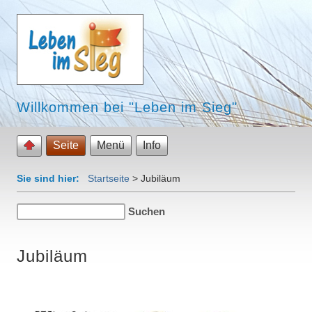
Willkommen bei "Leben im Sieg"
Seite
Menü
Info
Sie sind hier:
Startseite
>
Jubiläum
Jubiläum